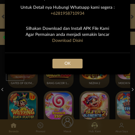
Untuk Detail nya Hubungi Whatsapp kami segera :
+6281958710934
HOT GAMES
SLOTS
LIVE CASINO
RACE
TOGEL
OL
Silhakan Download dan Install APK File Kami
Agar Permainan anda menjadi semakin lancar
Game Populer
Download Disini
OK
GATES OF OLYMPUS POP
BANG GACOR 1000
NEZHA 2
WUKONG - BLACK SCATTER
SWEET BONANZA 2500
SUPER ELEMENTS 2
Beranda
Promosi
Masuk
Hub. Kami
Akun Saya